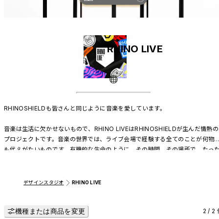
RHINO LIVE
RHINOSHIELDも皆さんと同じように音楽を愛しています。

音楽は生活に欠かせないもので、RHINO LIVEはRHINOSHIELDが生んだ情熱の
プロジェクトです。音楽の世界では、ライブ会場で経験する全てのことが何物
も代えがたいものです。有機的な生命のように、その時間、その場所で、たっ
一度きりのものは、逃したら取り戻すことはできません。

RHINOSHIELDとミュージシャンが手を組み、ボルダリング場や蘇った歴史的
デザインスタジオ
RHINO LIVE
跡、スケートパークや自然に抱かれた山麓の町といったように、予期しない場
を次々に巡ります。

機種または商品を変更
2 / 2