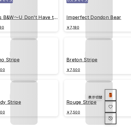
タマイズ
カスタマイズ
s B&W～U Don't Have to
Imperfect Dondon Bear
Perfect (White)
80
￥7,180
no Stripe
Breton Stripe
500
￥7,500
表示切替
dy Stripe
Rouge Stripe
500
￥7,500