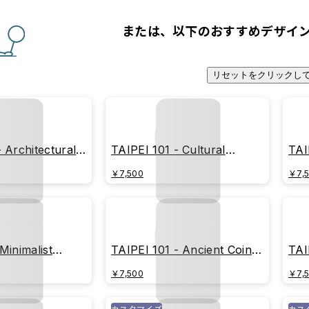
または、以下のおすすめデザイ
リセットをクリックし
 Architectural
TAIPEI 101 - Cultural
TAI
Heritage Blueprint
Geo
￥7,500
￥7,
Minimalist
TAIPEI 101 - Ancient Coin
TAI
(Imprint Edition)
(He
￥7,500
￥7,