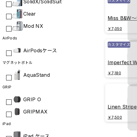
カスタマイズ
SolidX/SolidSuit
Clear
Miss B&W～U
Be Perfect 
Mod NX
￥7,050
AirPods
カスタマイズ
AirPodsケース
Imperfect W
マグネットボトル
￥7,180
AquaStand
GRIP
GRIP O
Linen Stripe
GRIPMAX
￥7,500
iPad
iPad ケース