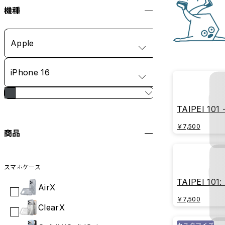
機種
Apple
iPhone 16
TAIPEI 101 -
Blueprint
￥7,500
商品
スマホケース
TAIPEI 101: 
AirX
Shimmer
￥7,500
ClearX