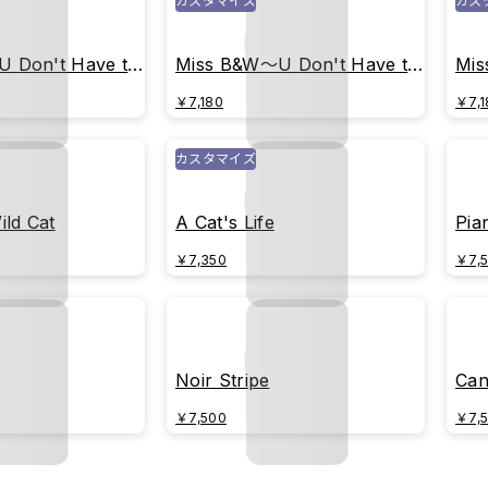
カスタマイズ
カス
 Don't Have to
Miss B&W～U Don't Have to
Mis
(colored)
Be Perfect
Be 
￥7,180
￥7,1
カスタマイズ
ild Cat
A Cat's Life
Pia
￥7,350
￥7,
Noir Stripe
Can
￥7,500
￥7,