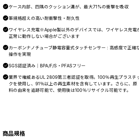
ケース内部、四隅のクッション溝が、最大71%の衝撃を吸収
軍規格超えの高い耐衝撃性・耐久性
ワイヤレス充電※Apple製以外のデバイスでは、ワイヤレス充電
正常に動作しない場合がございます
カーボンナノチューブ静電容量式タッチセンサー : 高感度で正確
操作を実現
SGS認証済み｜BPA/F/S・PFASフリー
業界で権威あるUL 2809第三者認証を取得。100％再生プラスチ
クを使用し、91％以上の再生素材を含有しています。さらに、原
料の由来を追跡可能で、使用後は100％リサイクル可能です。
商品規格