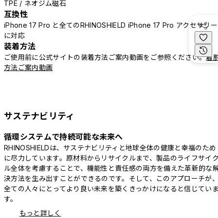
TPE / ネオジム磁石
互換性
iPhone 17 Pro と全てのRHINOSHIELD iPhone 17 Pro アクセサリー
に対応
装着方法
ご使用前に公式サイトの装着方法ご案内動画をご参照ください。
着
方法ご案内動画
サステナビリティ
循環システムで持続可能な未来へ
RHINOSHIELDは、サステナビリティと地球全体の健康と幸福のため
に尽力しています。原材料からリサイクルまで、製品のライフサイ
ル全体を考慮することで、機能性と責任感の両方を備えた革新的な
決方法を生み出すことができるのです。そして、このアプローチが
全ての人々にとってより良い未来を築くきっかけになると信じてい
す。
もっと詳しく