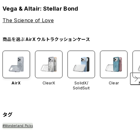
Vega & Altair: Stellar Bond
The Science of Love
商品を選ぶ
AirX ウルトラクッションケース
AirX
ClearX
SolidX/
Clear
SolidSuit
タグ
#Wonderland Picks