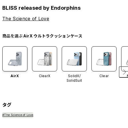
BLISS released by Endorphins
The Science of Love
商品を選ぶ
AirX ウルトラクッションケース
AirX
ClearX
SolidX/
Clear
SolidSuit
タグ
#The Science of Love