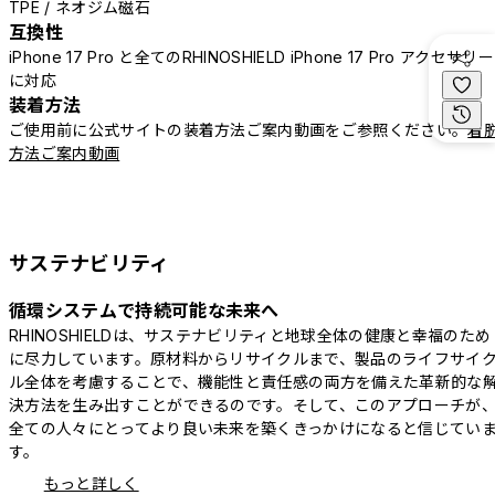
TPE / ネオジム磁石
互換性
iPhone 17 Pro と全てのRHINOSHIELD iPhone 17 Pro アクセサリー
に対応
装着方法
ご使用前に公式サイトの装着方法ご案内動画をご参照ください。
着
方法ご案内動画
サステナビリティ
循環システムで持続可能な未来へ
RHINOSHIELDは、サステナビリティと地球全体の健康と幸福のため
に尽力しています。原材料からリサイクルまで、製品のライフサイ
ル全体を考慮することで、機能性と責任感の両方を備えた革新的な
決方法を生み出すことができるのです。そして、このアプローチが
全ての人々にとってより良い未来を築くきっかけになると信じてい
す。
もっと詳しく