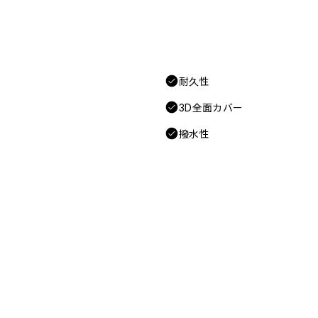
耐久性
3D全面カバー
撥水性