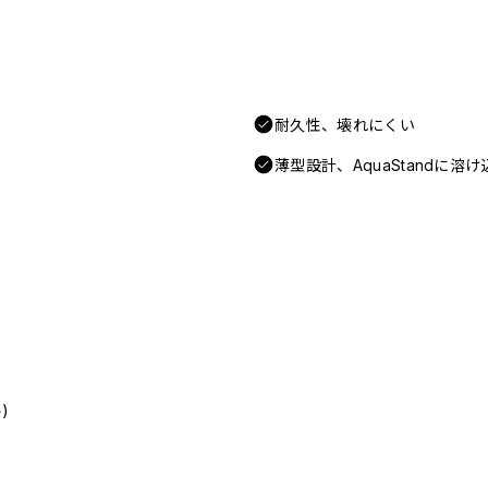
耐久性、壊れにくい
薄型設計、AquaStandに
)