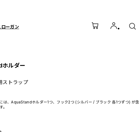
スローガン
andホルダー
nd用ストラップ
には、AquaStandホルダー1つ、フック2つ (シルバー / ブラック 各1つずつ) が含
す。
ト