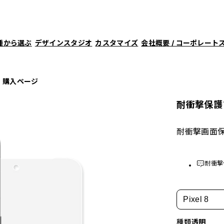
種から選ぶ
デザインスタジオ
カスタマイズ
会社概要 / コーポレート
購入ページ
耐衝撃保護
耐衝撃画面
耐衝撃
Pixel 8
種類
透明