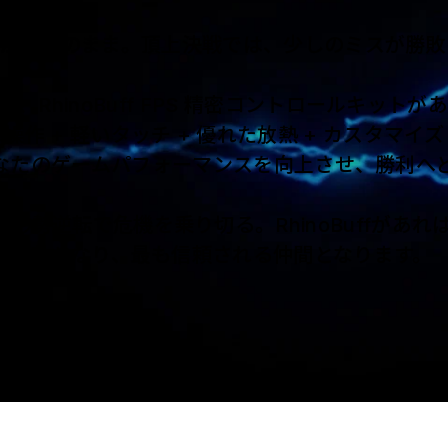
が思いのまま。頂上決戦では、少しのミスが勝敗
RhinoBuff FPS 精密コントロールキットが
な操作 + 軽いタッチ + 優れた放熱 + カスタマ
なたのゲームパフォーマンスを向上させ、勝利へ
形勢逆転で危機を乗り切る。RhinoBuffがあ
敵となり、最も信頼される仲間となります。