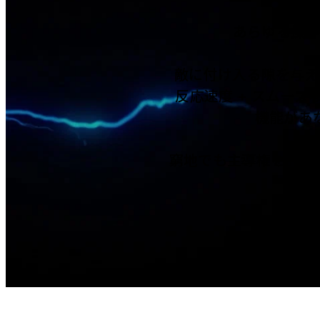
あらゆる操作
敵に付け入る隙を与えず、
反応速度 + スムーズ
機能があ
窮地でも主導権を握り、