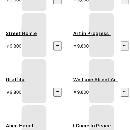
Street Homie
Art in Progress!
￥9,800
￥9,800
Graffito
We Love Street Art
￥9,800
￥9,800
Alien Haunt
I Come In Peace