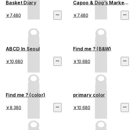
Basket Diary
Capoo & Dog’s Market
Stroll
￥7,480
￥7,480
ABCD In Seoul
Find me ? (B&W)
￥10,680
￥10,680
Find me ? (color)
primary color
￥8,380
￥10,680