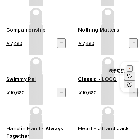
Companionship
Nothing Matters
￥7,480
￥7,480
表示切替
Swimmy Pal
Classic - LOGO
￥10,680
￥10,680
Hand in Hand - Always
Heart - Jill and Jack
Together