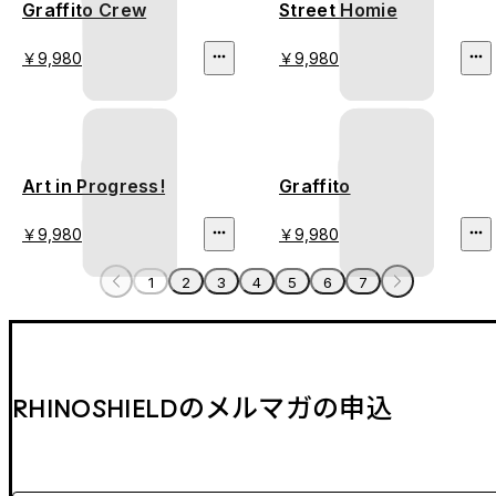
Graffito Crew
Street Homie
￥9,980
￥9,980
Art in Progress!
Graffito
￥9,980
￥9,980
1
2
3
4
5
6
7
RHINOSHIELDのメルマガの申込