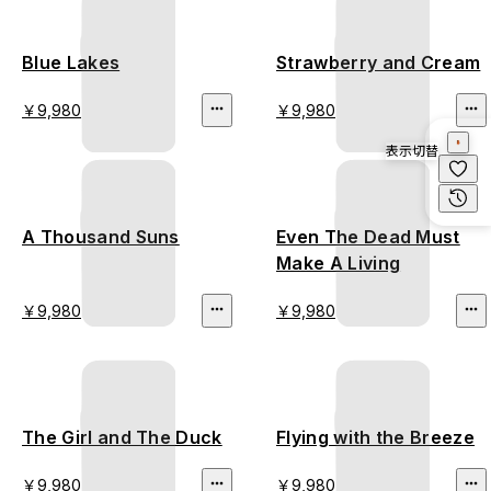
Blue Lakes
Strawberry and Cream
￥9,980
￥9,980
表示切替
A Thousand Suns
Even The Dead Must
Make A Living
￥9,980
￥9,980
The Girl and The Duck
Flying with the Breeze
￥9,980
￥9,980