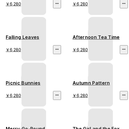
￥6,280
￥6,280
Falling Leaves
Afternoon Tea Time
￥6,280
￥6,280
Picnic Bunnies
Autumn Pattern
￥6,280
￥6,280
Merry-Go-Round
The Girl and the Fox