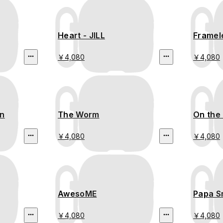
Heart - JILL
Framel
￥4,080
￥4,080
an
The Worm
On the
￥4,080
￥4,080
AwesoME
Papa S
￥4,080
￥4,080