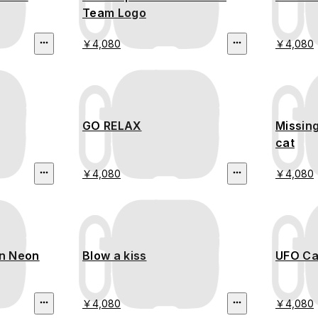
Team Logo
￥4,080
￥4,080
GO RELAX
Missin
cat
￥4,080
￥4,080
in Neon
Blow a kiss
UFO C
￥4,080
￥4,080