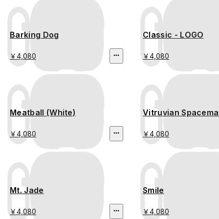
Barking Dog
Classic - LOGO
￥4,080
￥4,080
Meatball (White)
Vitruvian Spacem
￥4,080
￥4,080
Mt. Jade
Smile
￥4,080
￥4,080