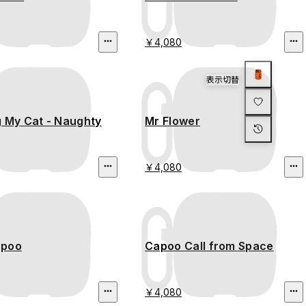
￥4,080
表示切替
g My Cat - Naughty
Mr Flower
￥4,080
apoo
Capoo Call from Space
￥4,080