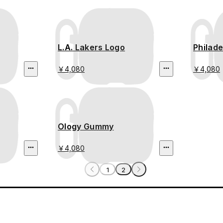
L.A. Lakers Logo
Philade
￥4,080
￥4,080
Ology Gummy
￥4,080
1
2