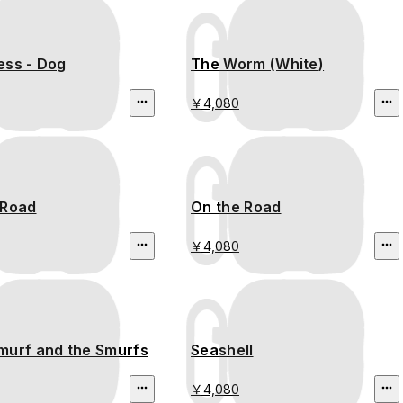
ess - Dog
The Worm (White)
￥4,080
 Road
On the Road
￥4,080
murf and the Smurfs
Seashell
￥4,080