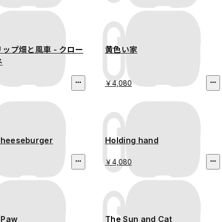
ップ畑と風車 - クロー
黄色い家
ネ
￥4,080
 cheeseburger
Holding hand
￥4,080
 Paw
The Sun and Cat