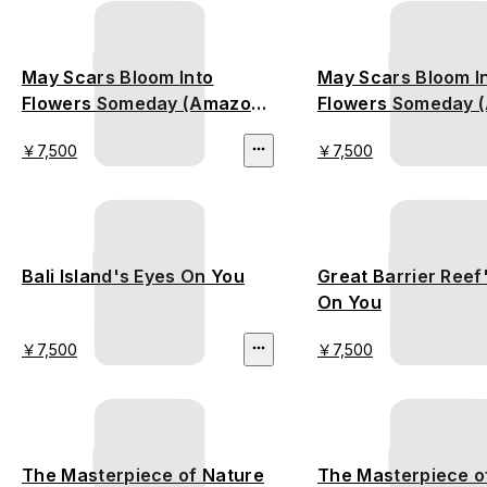
May Scars Bloom Into
May Scars Bloom I
Flowers Someday (Amazon
Flowers Someday (
Rainforest)
Bushfire)
￥7,500
￥7,500
Bali Island's Eyes On You
Great Barrier Reef
On You
￥7,500
￥7,500
The Masterpiece of Nature
The Masterpiece o