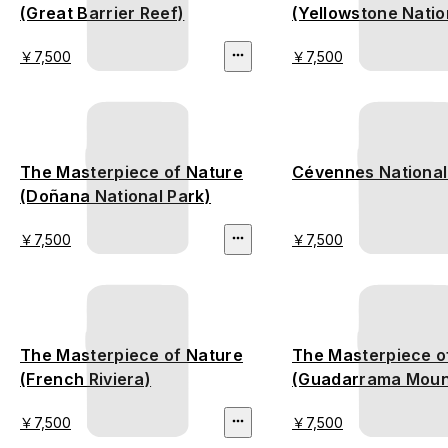
(Great Barrier Reef)
(Yellowstone Natio
￥7,500
￥7,500
The Masterpiece of Nature
Cévennes National
(Doñana National Park)
￥7,500
￥7,500
The Masterpiece of Nature
The Masterpiece o
(French Riviera)
(Guadarrama Mount
stamped version
￥7,500
￥7,500