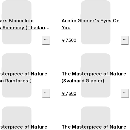
ars Bloom Into
Arctic Glacier's Eyes On
s Someday (Thailand
You
station)
￥7,500
sterpiece of Nature
The Masterpiece of Nature
n Rainforest)
(Svalbard Glacier)
￥7,500
sterpiece of Nature
The Masterpiece of Nature