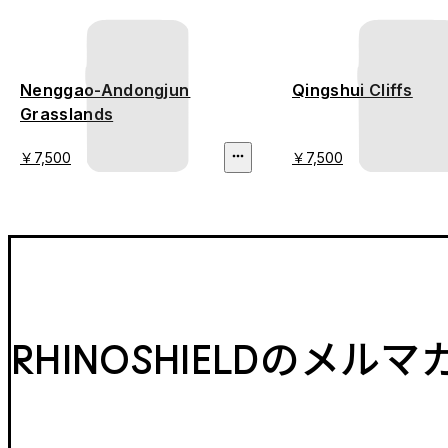
Nenggao-Andongjun
Qingshui Cliffs
Grasslands
￥7,500
￥7,500
RHINOSHIELDのメル