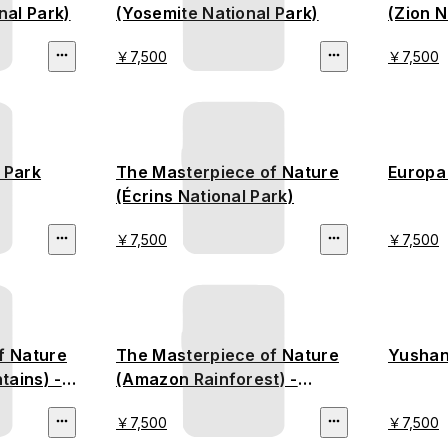
nal Park)
(Yosemite National Park)
(Zion N
￥7,500
￥7,500
 Park
The Masterpiece of Nature
Europa
(Écrins National Park)
￥7,500
￥7,500
f Nature
The Masterpiece of Nature
Yushan
ains) -
(Amazon Rainforest) -
stamped version
￥7,500
￥7,500