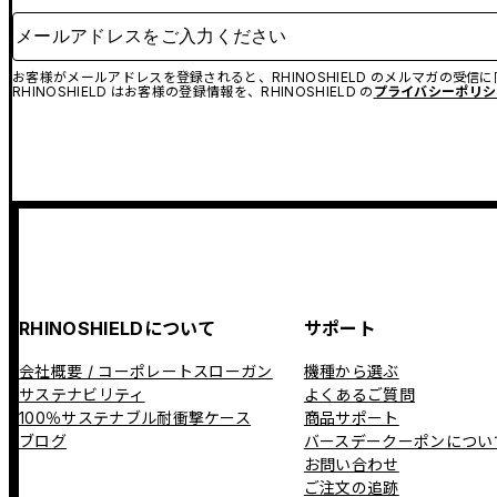
メールアドレスをご入力ください
お客様がメールアドレスを登録されると、RHINOSHIELD のメルマガの受信
RHINOSHIELD はお客様の登録情報を、RHINOSHIELD の
プライバシーポリシ
RHINOSHIELDについて
サポート
会社概要 / コーポレートスローガン
機種から選ぶ
サステナビリティ
よくあるご質問
100％サステナブル耐衝撃ケース
商品サポート
ブログ
バースデークーポンについ
お問い合わせ
ご注文の追跡