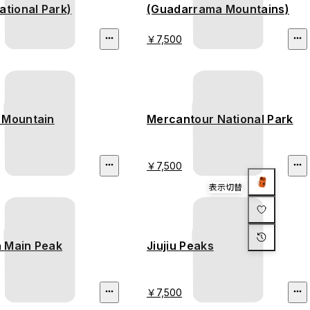
ational Park)
(Guadarrama Mountains)
￥7,500
 Mountain
Mercantour National Park
￥7,500
表示切替
 Main Peak
Jiujiu Peaks
￥7,500