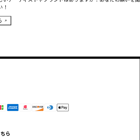
い！
る
こちら