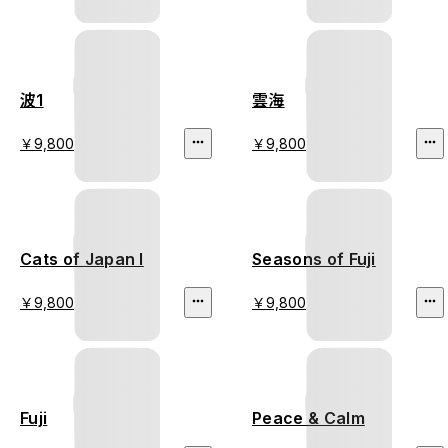
波1
雲海
￥9,800
￥9,800
Cats of Japan I
Seasons of Fuji
￥9,800
￥9,800
Fuji
Peace & Calm