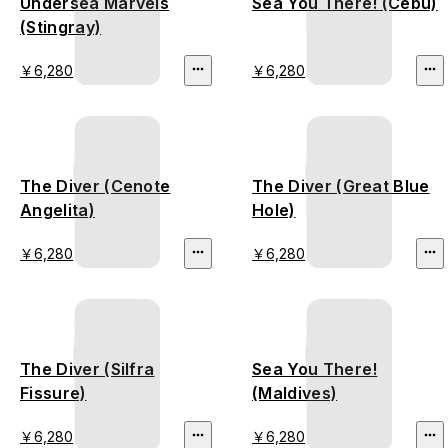
Undersea Marvels
Sea You There! (Cebu)
(Stingray)
￥6,280
￥6,280
The Diver (Cenote
The Diver (Great Blue
Angelita)
Hole)
￥6,280
￥6,280
The Diver (Silfra
Sea You There!
Fissure)
(Maldives)
￥6,280
￥6,280