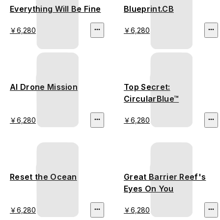
Everything Will Be Fine
Blueprint.CB
￥6,280
￥6,280
AI Drone Mission
Top Secret:
CircularBlue™
￥6,280
￥6,280
Reset the Ocean
Great Barrier Reef's
Eyes On You
￥6,280
￥6,280