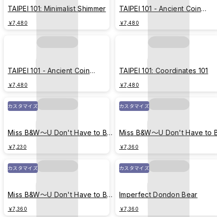
TAIPEI 101: Minimalist Shimmer
TAIPEI 101 - Ancient Coin
(Imprint Edition)
￥7,480
￥7,480
TAIPEI 101 - Ancient Coin
TAIPEI 101: Coordinates 101
(Hermit Edition)
￥7,480
￥7,480
カスタマイズ
カスタマイズ
Miss B&W～U Don't Have to Be
Miss B&W～U Don't Have to 
Perfect (colored)
Perfect
￥7,230
￥7,360
カスタマイズ
カスタマイズ
Miss B&W～U Don't Have to Be
Imperfect Dondon Bear
Perfect (White)
￥7,360
￥7,360