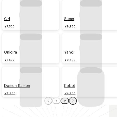
Girl
Sumo
￥7,500
￥9,980
Onigira
Yanki
￥7,500
￥9,800
Demon Ramen
Robot
￥9,980
￥4,480
1
2