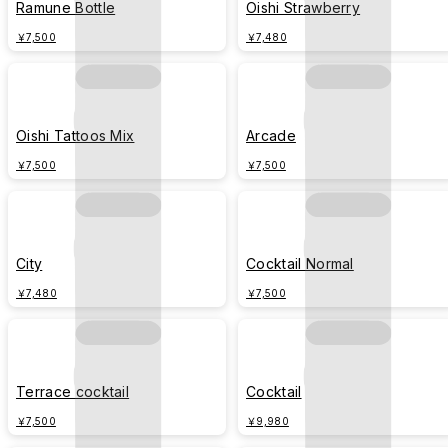
Ramune Bottle
Oishi Strawberry
￥7,500
￥7,480
Oishi Tattoos Mix
Arcade
￥7,500
￥7,500
City
Cocktail Normal
￥7,480
￥7,500
Terrace cocktail
Cocktail
￥7,500
￥9,980