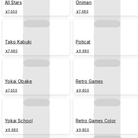
All Stars
Oniman
￥7,500
￥7,480
Tako Kabuki
Poticat
￥7,480
￥9,980
Yokai Obake
Retro Games
￥7,500
￥9,800
Yokai School
Retro Games Color
￥9,980
￥9,800