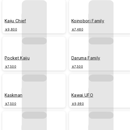
Kaiju Chief
Koinobori Family
￥9,800
￥7,480
Pocket Kaiju
Daruma Family
￥7,500
￥7,500
Kaskman
Kawai UFO
￥7,500
￥9,980