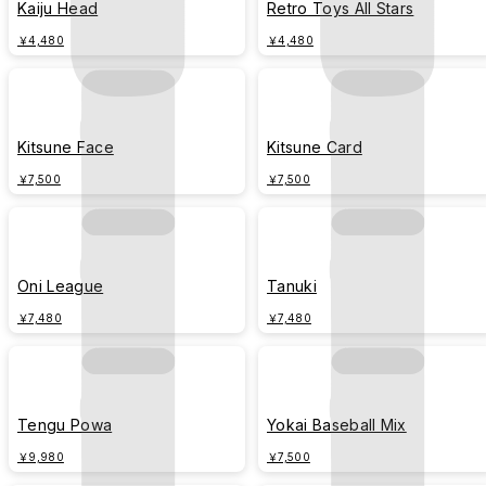
Kaiju Head
Retro Toys All Stars
￥4,480
￥4,480
Kitsune Face
Kitsune Card
￥7,500
￥7,500
Oni League
Tanuki
￥7,480
￥7,480
Tengu Powa
Yokai Baseball Mix
￥9,980
￥7,500