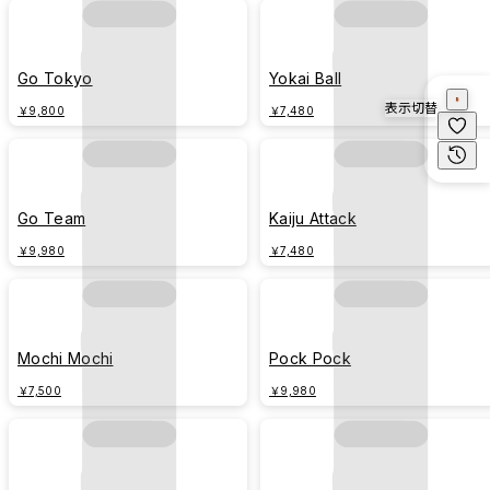
Go Tokyo
Yokai Ball
表示切替
￥9,800
￥7,480
Go Team
Kaiju Attack
￥9,980
￥7,480
Mochi Mochi
Pock Pock
￥7,500
￥9,980