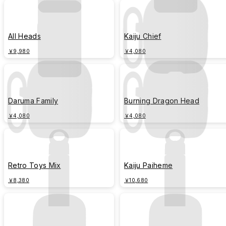
All Heads
Kaiju Chief
￥9,980
￥4,080
Daruma Family
Burning Dragon Head
￥4,080
￥4,080
Retro Toys Mix
Kaiju Paiheme
￥8,380
￥10,680