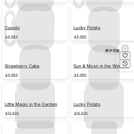
Cupido
Lucky Potato
￥4,080
￥4,480
表示切替
Strawberry Cake
Sun & Moon in the Window
￥4,480
￥4,480
Little Magic in the Garden
Lucky Potato
￥10,900
￥10,900