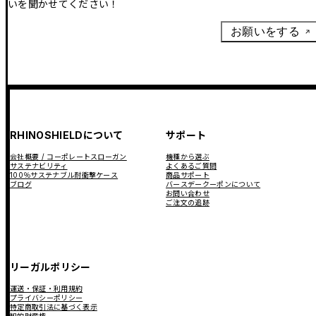
いを聞かせてください！
お願いをする
RHINOSHIELDについて
サポート
会社概要 / コーポレートスローガン
機種から選ぶ
サステナビリティ
よくあるご質問
100％サステナブル耐衝撃ケース
商品サポート
ブログ
バースデークーポンについて
お問い合わせ
ご注文の追跡
リーガルポリシー
運送・保証・利用規約
プライバシーポリシー
特定商取引法に基づく表示
知的財産権