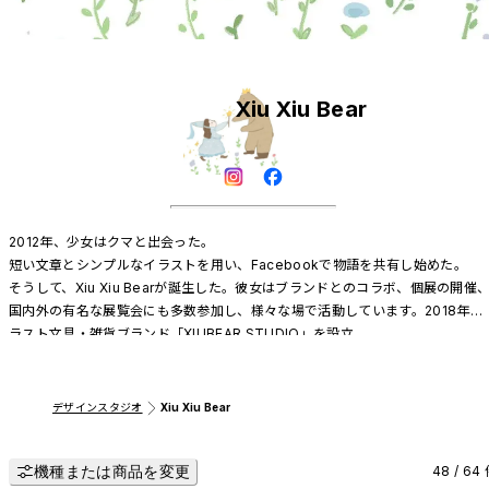
Xiu Xiu Bear
2012年、少女はクマと出会った。

短い文章とシンプルなイラストを用い、Facebookで物語を共有し始めた。

そうして、Xiu Xiu Bearが誕生した。彼女はブランドとのコラボ、個展の開催、
国内外の有名な展覧会にも多数参加し、様々な場で活動しています。2018年、
ラスト文具・雑貨ブランド「XIUBEAR STUDIO」を設立。

2022年には台湾・高雄市立文化センター近くに初の実店舗がオープン！

ユニークな製品を通じて、Xiu Xiu Bearの温もりを伝えていきたいと願ってい
す。
デザインスタジオ
Xiu Xiu Bear
機種または商品を変更
48 / 64