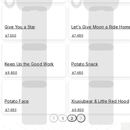
Give You a Star
Let's Give Moon a Ride Hom
￥7,500
￥7,480
Keep Up the Good Work
Potato Snack
￥9,800
￥7,480
Potato Face
Xiuxiubear & Little Red Hood
￥7,480
￥9,800
1
2