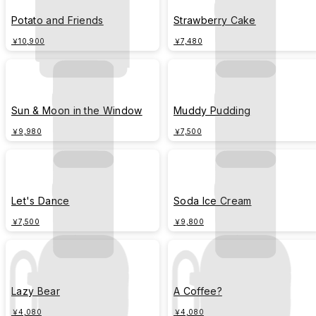
Potato and Friends
Strawberry Cake
￥10,900
￥7,480
Sun & Moon in the Window
Muddy Pudding
￥9,980
￥7,500
Let's Dance
Soda Ice Cream
￥7,500
￥9,800
Lazy Bear
A Coffee?
￥4,080
￥4,080