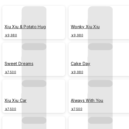
Xiu Xiu & Potato Hug
Wonky Xiu Xiu
￥9,980
￥9,980
Sweet Dreams
Cake Day
￥7,500
￥9,980
Xiu Xiu Car
Always With You
￥7,500
￥7,500