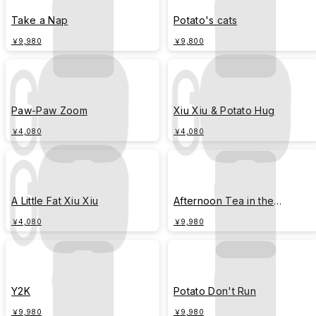
Take a Nap
Potato's cats
￥9,980
￥9,800
Paw-Paw Zoom
Xiu Xiu & Potato Hug
￥4,080
￥4,080
A Little Fat Xiu Xiu
Afternoon Tea in the
Strawberry Orchard
￥4,080
￥9,980
Y2K
Potato Don't Run
￥9,980
￥9,980