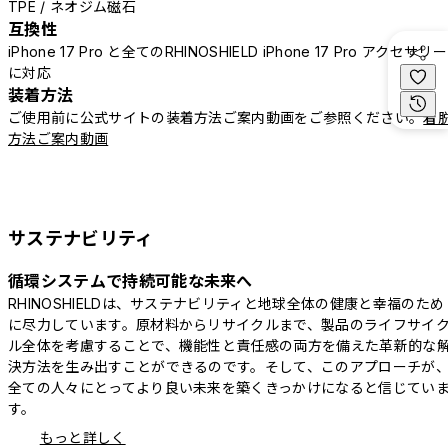
TPE / ネオジム磁石
互換性
iPhone 17 Pro と全てのRHINOSHIELD iPhone 17 Pro アクセサリー
に対応
装着方法
ご使用前に公式サイトの装着方法ご案内動画をご参照ください。
着
方法ご案内動画
サステナビリティ
循環システムで持続可能な未来へ
RHINOSHIELDは、サステナビリティと地球全体の健康と幸福のため
に尽力しています。原材料からリサイクルまで、製品のライフサイ
ル全体を考慮することで、機能性と責任感の両方を備えた革新的な
決方法を生み出すことができるのです。そして、このアプローチが
全ての人々にとってより良い未来を築くきっかけになると信じてい
す。
もっと詳しく